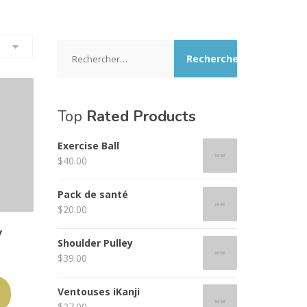
Rechercher :
Top
Rated Products
Exercise Ball
$
40.00
Pack de santé
$
20.00
y
Shoulder Pulley
$
39.00
Ventouses iKanji
$
27.00