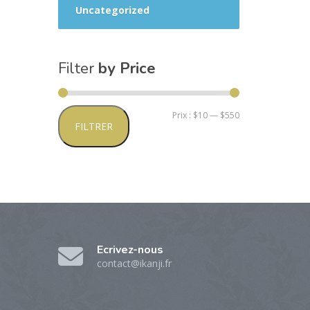
Uncategorized
Filter
by Price
Prix
Prix
Prix :
$10
—
$550
FILTRER
min
max
Ecrivez-nous
contact@ikanji.fr