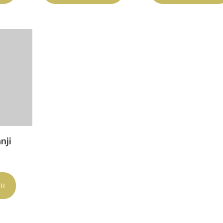
nji
ER