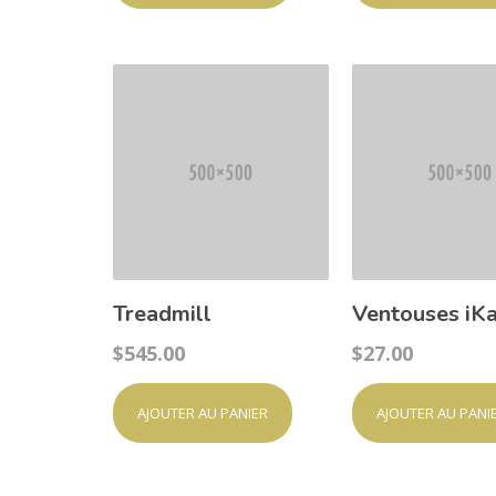
Treadmill
Ventouses iKa
$
545.00
$
27.00
AJOUTER AU PANIER
AJOUTER AU PANI