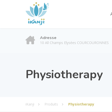
Adresse
10 All Champs Elysées COURCOURONNES
Physiotherapy
iKanji
Produits
Physiotherapy