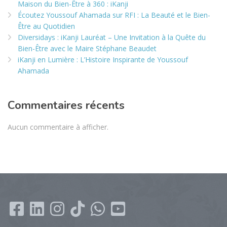
Maison du Bien-Être à 360 : iKanji
Écoutez Youssouf Ahamada sur RFI : La Beauté et le Bien-
Être au Quotidien
Diversidays : iKanji Lauréat – Une Invitation à la Quête du
Bien-Être avec le Maire Stéphane Beaudet
iKanji en Lumière : L’Histoire Inspirante de Youssouf
Ahamada
Commentaires récents
Aucun commentaire à afficher.